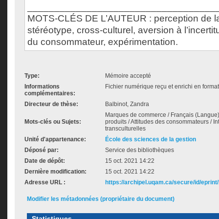
___________________________________
MOTS-CLÉS DE L’AUTEUR : perception de l
stéréotype, cross-culturel, aversion à l’incert
du consommateur, expérimentation.
Type:
Mémoire accepté
Informations
Fichier numérique reçu et enrichi en format
complémentaires:
Directeur de thèse:
Balbinot, Zandra
Marques de commerce / Français (Langue) / 
Mots-clés ou Sujets:
produits / Attitudes des consommateurs / Int
transculturelles
Unité d'appartenance:
École des sciences de la gestion
Déposé par:
Service des bibliothèques
Date de dépôt:
15 oct. 2021 14:22
Dernière modification:
15 oct. 2021 14:22
Adresse URL :
https://archipel.uqam.ca/secure/id/eprint
Modifier les métadonnées (propriétaire du document)
Statistiques