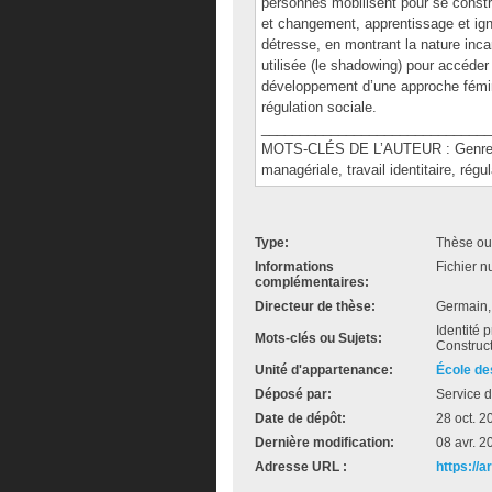
personnes mobilisent pour se constr
et changement, apprentissage et ig
détresse, en montrant la nature inc
utilisée (le shadowing) pour accéder
développement d’une approche fémini
régulation sociale.
______________________________
MOTS-CLÉS DE L’AUTEUR : Genre com
managériale, travail identitaire, régul
Type:
Thèse ou
Informations
Fichier n
complémentaires:
Directeur de thèse:
Germain, 
Identité
Mots-clés ou Sujets:
Construct
Unité d'appartenance:
École de
Déposé par:
Service d
Date de dépôt:
28 oct. 2
Dernière modification:
08 avr. 2
Adresse URL :
https://