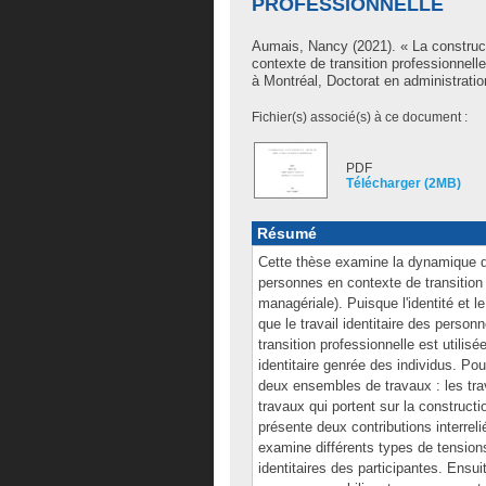
PROFESSIONNELLE
Aumais, Nancy
(2021). « La construct
contexte de transition professionnel
à Montréal, Doctorat en administratio
Fichier(s) associé(s) à ce document :
PDF
Télécharger (2MB)
Résumé
Cette thèse examine la dynamique de 
personnes en contexte de transitio
managériale). Puisque l'identité et l
que le travail identitaire des pers
transition professionnelle est util
identitaire genrée des individus. Po
deux ensembles de travaux : les tra
travaux qui portent sur la construction
présente deux contributions interreliée
examine différents types de tensions
identitaires des participantes. Ensuit