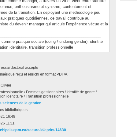
uire comme manager, à travers un va-et-vient entre stabilité
norance, enthousiasme et cynisme, contentement et
arnée de la transition. En déployant une méthodologie peu
 aux pratiques quotidiennes, ce travail contribue au
ste du devenir manager qui articule l’expérience vécue et la
_______________________________________________
me pratique sociale (doing / undoing gender), identité
ation identitaire, transition professionnelle
 essai doctoral accepté
umérique reçu et enrichi en format PDF/A.
Olivier
 professionnelle / Femmes gestionnaires / Identité de genre /
ion identitaire / Transition professionnelle
s sciences de la gestion
es bibliothèques
021 16:48
026 11:11
archipel.uqam.ca/secure/id/eprint/14630