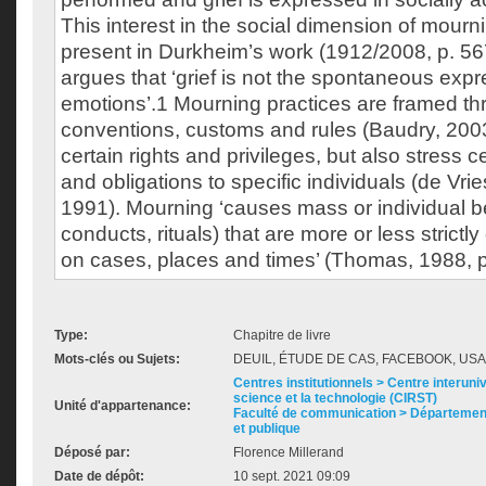
This interest in the social dimension of mour
present in Durkheim’s work (1912/2008, p. 56
argues that ‘grief is not the spontaneous expr
emotions’.1 Mourning practices are framed thr
conventions, customs and rules (Baudry, 2003
certain rights and privileges, but also stress ce
and obligations to specific individuals (de Vrie
1991). Mourning ‘causes mass or individual be
conducts, rituals) that are more or less strictl
on cases, places and times’ (Thomas, 1988, p
Type:
Chapitre de livre
Mots-clés ou Sujets:
DEUIL, ÉTUDE DE CAS, FACEBOOK, U
Centres institutionnels > Centre interuni
science et la technologie (CIRST)
Unité d'appartenance:
Faculté de communication > Départemen
et publique
Déposé par:
Florence Millerand
Date de dépôt:
10 sept. 2021 09:09