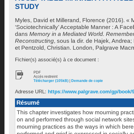
STUDY
Myles, David
et
Millerand, Florence
(2016). « 
‘Sociotechnically’ Acceptable Manner : A Fac
dans
Memory in a Mediated World. Remember
Reconstructing
, sous la dir. de
Hajek, Andrea
;
et
Pentzold, Christian
. London, Palgrave Macmi
Fichier(s) associé(s) à ce document :
PDF
Accès restreint
Télécharger (105kB)
|
Demande de copie
Adresse URL:
https://www.palgrave.com/gp/book/
Résumé
This chapter investigates how mourning pract
on and performed through social network site
mourning practices as the ways in which bere
performed and grief is expressed in socially