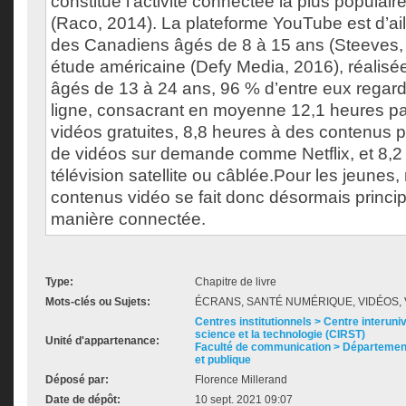
constitue l’activité connectée la plus populair
(Raco, 2014). La plateforme YouTube est d’aill
des Canadiens âgés de 8 à 15 ans (Steeves,
étude américaine (Defy Media, 2016), réalisé
âgés de 13 à 24 ans, 96 % d’entre eux regar
ligne, consacrant en moyenne 12,1 heures p
vidéos gratuites, 8,8 heures à des contenus 
de vidéos sur demande comme Netflix, et 8,2 
télévision satellite ou câblée.Pour les jeunes,
contenus vidéo se fait donc désormais princi
manière connectée.
Type:
Chapitre de livre
Mots-clés ou Sujets:
ÉCRANS, SANTÉ NUMÉRIQUE, VIDÉOS,
Centres institutionnels > Centre interuni
science et la technologie (CIRST)
Unité d'appartenance:
Faculté de communication > Départemen
et publique
Déposé par:
Florence Millerand
Date de dépôt:
10 sept. 2021 09:07