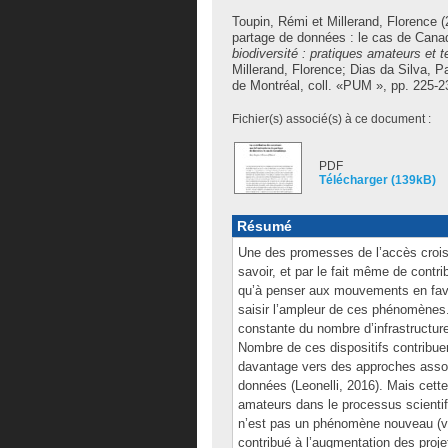
Toupin, Rémi
et
Millerand, Florence
(
partage de données : le cas de Can
biodiversité : pratiques amateurs et
Millerand, Florence
;
Dias da Silva, Pa
de Montréal, coll. «PUM », pp. 225-2
Fichier(s) associé(s) à ce document :
PDF
Télécharger (139kB)
Résumé
Une des promesses de l’accès croiss
savoir, et par le fait même de contri
qu’à penser aux mouvements en fave
saisir l’ampleur de ces phénomènes
constante du nombre d’infrastructure
Nombre de ces dispositifs contribuen
davantage vers des approches associ
données (Leonelli, 2016). Mais cett
amateurs dans le processus scientifi
n’est pas un phénomène nouveau (voi
contribué à l’augmentation des proje