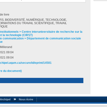
de livre
S, BIODIVERSITÉ, NUMÉRIQUE, TECHNOLOGIE,
RMATIONS DU TRAVAIL SCIENTIFIQUE, TRAVAIL
FIQUE
nstitutionnels > Centre interuniversitaire de recherche sur la
et la technologie (CIRST)
de communication > Département de communication sociale
ue
Millerand
 2021 09:04
 2021 09:04
archipel.uqam.ca/secure/id/eprint/14581
ire du document)
Archipel
Nous écrire