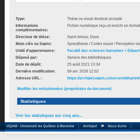
Type:
Thèse ou essai doctoral accepté
Informations
Fichier numérique reçu et enrichi en format
complémentaires:
Directeur de thèse:
Saint-Amour, Dave
Mots-clés ou Sujets:
Synesthésie / Cortex visuel / Perception vi
Unité d'appartenance:
Faculté des sciences humaines > Dépar
Déposé par:
Service des bibliothèques
Date de dépôt:
25 août 2021 13:34
Dernière modification:
09 avr. 2026 12:02
Adresse URL :
https://archipel.uqam.ca/secure/id/eprint
Modifier les métadonnées (propriétaire du document)
Statistiques
Voir les statistiques sur cinq ans...
UQAM - Université du Québec à Montréal
Archipel
Nous écrire