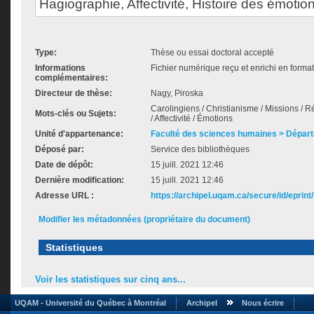
Hagiographie, Affectivité, Histoire des émotio
Type:
Thèse ou essai doctoral accepté
Informations
Fichier numérique reçu et enrichi en format
complémentaires:
Directeur de thèse:
Nagy, Piroska
Carolingiens / Christianisme / Missions / Ré
Mots-clés ou Sujets:
/ Affectivité / Émotions
Unité d'appartenance:
Faculté des sciences humaines > Départ
Déposé par:
Service des bibliothèques
Date de dépôt:
15 juill. 2021 12:46
Dernière modification:
15 juill. 2021 12:46
Adresse URL :
https://archipel.uqam.ca/secure/id/eprint
Modifier les métadonnées (propriétaire du document)
Statistiques
Voir les statistiques sur cinq ans...
UQAM - Université du Québec à Montréal
Archipel
Nous écrire