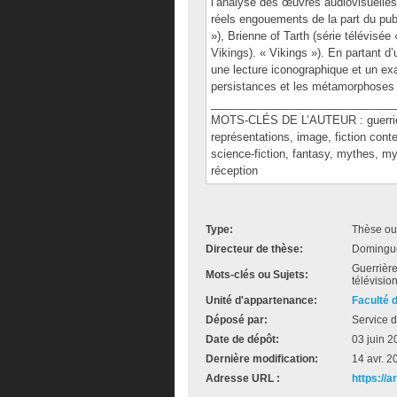
l’analyse des œuvres audiovisuelles
réels engouements de la part du pub
»), Brienne of Tarth (série télévisé
Vikings). « Vikings »). En partant 
une lecture iconographique et un ex
persistances et les métamorphoses 
______________________________
MOTS-CLÉS DE L’AUTEUR : guerrière
représentations, image, fiction conte
science-fiction, fantasy, mythes, my
réception
Type:
Thèse ou
Directeur de thèse:
Domingue
Guerrières
Mots-clés ou Sujets:
télévisi
Unité d'appartenance:
Faculté 
Déposé par:
Service d
Date de dépôt:
03 juin 2
Dernière modification:
14 avr. 2
Adresse URL :
https://