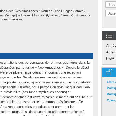
ations des Néo-Amazones : Katniss (The Hunger Games),
ha (Vikings) » Thèse. Montréal (Québec, Canada), Université
des littéraires.
Anné
Auteu
Unité
présentations des personnages de femmes guerrières dans la
i désignées par le terme « Néo-Amazones ». Depuis le début
avère de plus en plus courant et connaît une réception
avançons que les Néo-Amazones peuvent être comprises
Libre
a plasticité dialectique et la résistance à une interprétation
ropriations. En effet, nous partons du postulat que ces Néo-
Polit
e prévisibilité (des fonds mythiques connus) et
Polit
pour démontrer que c’est cette dynamique même qui assure leur
Open p
 innombrables reprises par les communautés faniques. De
-Amazones sont-elles constituées et comment les
ces interrogations, dans une approche donnant priorité à