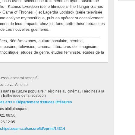
, nous avons sélectionné trois héroïnes ayant suscité de
lic : Katniss Everdeen (série filmique « The Hunger Games
e « Game of Thrones ») et Lagertha Lothbrok (série télévisée
d’une analyse mythocritique, puis en opérant successivement
amen de leurs impacts chez les fans, cette thèse retrace les
de ces nouvelles guerrières.
_______________________________________________
s, Néo-Amazones, culture populaire, héroïne,
mporaine, télévision, cinéma, littératures de l’imaginaire,
thocritique, études de genre, études féministe, études de la
 essai doctoral accepté
z Leiva, Antonio
 dans la culture populaire / Héroïnes au cinéma / Héroïnes à la
on / Esthétique de la réception
des arts > Département d'études littéraires
es bibliothèques
021 08:56
026 12:05
archipel.uqam.ca/secure/id/eprint/14314