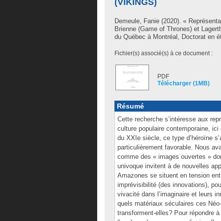
(VIKINGS)
Demeule, Fanie
(2020). « Représent
Brienne (Game of Thrones) et Lagert
du Québec à Montréal, Doctorat en étu
Fichier(s) associé(s) à ce document :
PDF
Télécharger (1MB)
Résumé
Cette recherche s’intéresse aux re
culture populaire contemporaine, ic
du XXIe siècle, ce type d’héroïne s’
particulièrement favorable. Nous 
comme des « images ouvertes » dont l
univoque invitent à de nouvelles app
Amazones se situent en tension entr
imprévisibilité (des innovations), 
vivacité dans l’imaginaire et leurs
quels matériaux séculaires ces Néo
transforment-elles? Pour répondre à 