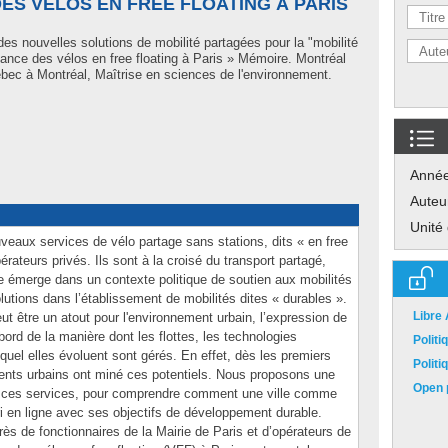
ES VÉLOS EN FREE FLOATING À PARIS
s nouvelles solutions de mobilité partagées pour la "mobilité
nance des vélos en free floating à Paris » Mémoire. Montréal
bec à Montréal, Maîtrise en sciences de l'environnement.
Anné
Auteu
Unité
veaux services de vélo partage sans stations, dits « en free
érateurs privés. Ils sont à la croisé du transport partagé,
ce émerge dans un contexte politique de soutien aux mobilités
utions dans l’établissement de mobilités dites « durables ».
Libre
eut être un atout pour l'environnement urbain, l’expression de
ord de la manière dont les flottes, les technologies
Polit
quel elles évoluent sont gérés. En effet, dès les premiers
Polit
nts urbains ont miné ces potentiels. Nous proposons une
Open p
e ces services, pour comprendre comment une ville comme
ri en ligne avec ses objectifs de développement durable.
 de fonctionnaires de la Mairie de Paris et d’opérateurs de