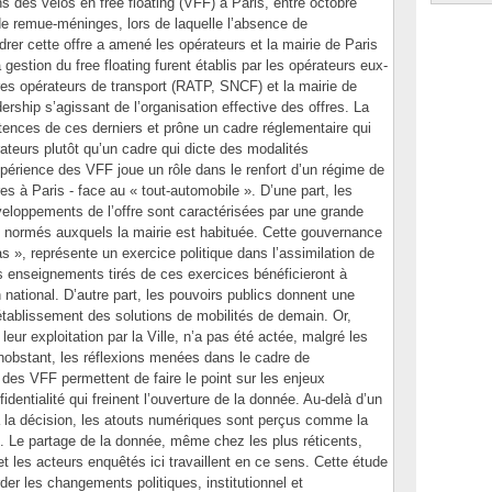
s des vélos en free floating (VFF) à Paris, entre octobre
de remue-méninges, lors de laquelle l’absence de
rer cette offre a amené les opérateurs et la mairie de Paris
 gestion du free floating furent établis par les opérateurs eux-
es opérateurs de transport (RATP, SNCF) et la mairie de
ership s’agissant de l’organisation effective des offres. La
tences de ces derniers et prône un cadre réglementaire qui
eurs plutôt qu’un cadre qui dicte des modalités
’expérience des VFF joue un rôle dans le renfort d’un régime de
s à Paris - face au « tout-automobile ». D’une part, les
veloppements de l’offre sont caractérisées par une grande
us normés auxquels la mairie est habituée. Cette gouvernance
pas », représente un exercice politique dans l’assimilation de
s enseignements tirés de ces exercices bénéficieront à
n national. D’autre part, les pouvoirs publics donnent une
établissement des solutions de mobilités de demain. Or,
leur exploitation par la Ville, n’a pas été actée, malgré les
obstant, les réflexions menées dans le cadre de
 des VFF permettent de faire le point sur les enjeux
entialité qui freinent l’ouverture de la donnée. Au-delà d’un
 à la décision, les atouts numériques sont perçus comme la
l. Le partage de la donnée, même chez les plus réticents,
 et les acteurs enquêtés ici travaillent en ce sens. Cette étude
der les changements politiques, institutionnel et