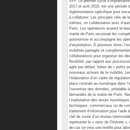
VFF. Le premier cycle d’implantation
2017 et avril 2019, est une période 
réglementation spécifique pour encad
à collaborer. Les principes clés de la
mêmes, en collaboration avec d’autr
Paris. Les opérateurs avaient le lead
mairie de Paris reconnait les compé
autonomise et accompagne les opérat
d’exploitation. À plusieurs titres, l
mobilités partagés et complémentaire
collaborations pour organiser les dé
flexibilité, par rapport aux process
agile par défaut, faites de « petits 
nouveaux acteurs de la mobilité. Le
l’élaboration d’un cadre de régulatio
place centrale au numérique dans l’
l’ouverture des données, préalable à 
demandes de la mairie de Paris. Non
l’exploitation des atouts numériques
techniques, commerciaux ou de confid
traitement d’information pour l’aide
clef de voute d’un réseau intermoda
représente le « sens de l’histoire »;
de cas se veut une lentille pour abor