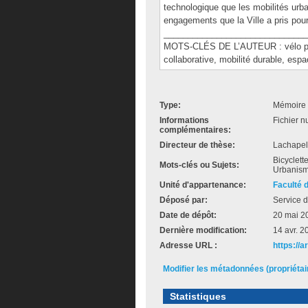
technologique que les mobilités urb
engagements que la Ville a pris pour 
______________________________
MOTS-CLÉS DE L’AUTEUR : vélo parta
collaborative, mobilité durable, espa
Type:
Mémoire 
Informations
Fichier n
complémentaires:
Directeur de thèse:
Lachapel
Bicyclette
Mots-clés ou Sujets:
Urbanisme
Unité d'appartenance:
Faculté 
Déposé par:
Service d
Date de dépôt:
20 mai 2
Dernière modification:
14 avr. 2
Adresse URL :
https://
Modifier les métadonnées (propriéta
Statistiques