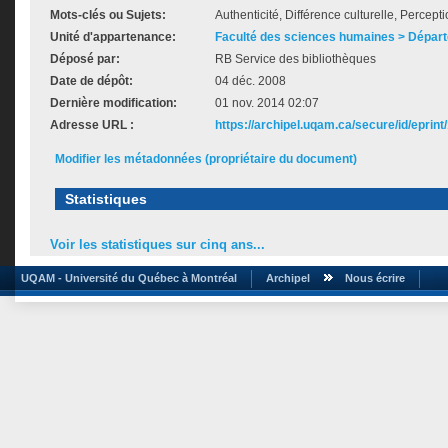
Mots-clés ou Sujets:
Authenticité, Différence culturelle, Percep
Unité d'appartenance:
Faculté des sciences humaines > Dépar
Déposé par:
RB Service des bibliothèques
Date de dépôt:
04 déc. 2008
Dernière modification:
01 nov. 2014 02:07
Adresse URL :
https://archipel.uqam.ca/secure/id/eprint
Modifier les métadonnées (propriétaire du document)
Statistiques
Voir les statistiques sur cinq ans...
UQAM - Université du Québec à Montréal
Archipel
Nous écrire