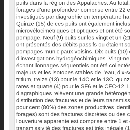
puits dans la région des Appalaches. Au total, 
forages d’une profondeur comprise entre 22 e
investigués par diagraphie en température hau
Quinze (15) de ces puits ont également inclu
microvélocimétriques et optiques et ont été sol
pompage. Neuf (9) puits sur les vingt et un (2
ont présentés des débits passifs ou étaient so
pompages municipaux voisins. Dix puits (10) on
d’investigations hydrogéochimiques. Vingt-ne
échantillonnages séquentiels ont été collectés
majeurs et les isotopes stables de l’eau, dix-s
tritium, treize (13) pour le 14C et le 13C, quin
rares et quatre (4) pour le SF6 et le CFC-12. L
diagraphiques relèvent une grande hétérogéné
distribution des fractures et de leurs transmiss
pour cent (80%) des zones productives identi
forages) sont des fractures discrètes ou des 
l’ouverture apparente est comprise entre 1 et
transmissivité des fractures est très inégale (