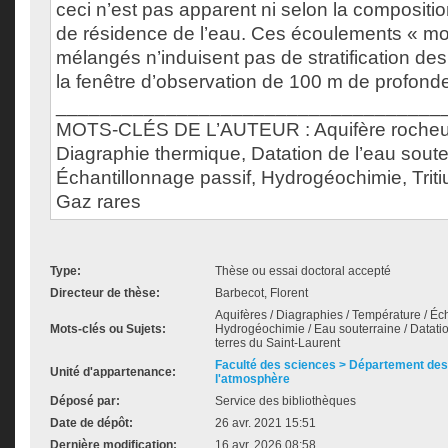
ceci n’est pas apparent ni selon la compositio
de résidence de l’eau. Ces écoulements « mo
mélangés n’induisent pas de stratification d
la fenêtre d’observation de 100 m de profonde
___________________________________
MOTS-CLÉS DE L’AUTEUR : Aquifère rocheux
Diagraphie thermique, Datation de l’eau soute
Échantillonnage passif, Hydrogéochimie, Trit
Gaz rares
Type:
Thèse ou essai doctoral accepté
Directeur de thèse:
Barbecot, Florent
Aquifères / Diagraphies / Température / Éc
Mots-clés ou Sujets:
Hydrogéochimie / Eau souterraine / Datatio
terres du Saint-Laurent
Faculté des sciences > Département des 
Unité d'appartenance:
l'atmosphère
Déposé par:
Service des bibliothèques
Date de dépôt:
26 avr. 2021 15:51
Dernière modification:
16 avr. 2026 08:58