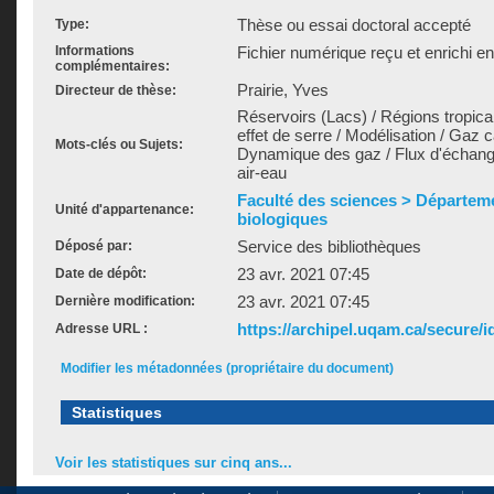
Thèse ou essai doctoral accepté
Type:
Informations
Fichier numérique reçu et enrichi e
complémentaires:
Prairie, Yves
Directeur de thèse:
Réservoirs (Lacs) / Régions tropic
effet de serre / Modélisation / Gaz 
Mots-clés ou Sujets:
Dynamique des gaz / Flux d'échange
air-eau
Faculté des sciences > Départem
Unité d'appartenance:
biologiques
Service des bibliothèques
Déposé par:
23 avr. 2021 07:45
Date de dépôt:
23 avr. 2021 07:45
Dernière modification:
https://archipel.uqam.ca/secure/i
Adresse URL :
Modifier les métadonnées (propriétaire du document)
Statistiques
Voir les statistiques sur cinq ans...