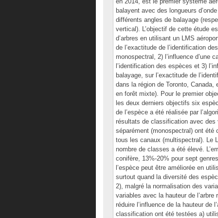
en 2014, est le premier système aér
balayent avec des longueurs d’onde 
différents angles de balayage (respe
vertical). L’objectif de cette étude e
d’arbres en utilisant un LMS aéroport
de l’exactitude de l’identification d
monospectral, 2) l’influence d’une car
l’identification des espèces et 3) l’
balayage, sur l’exactitude de l’iden
dans la région de Toronto, Canada, e
en forêt mixte). Pour le premier obje
les deux derniers objectifs six espèce
de l’espèce a été réalisée par l’algor
résultats de classification avec des 
séparément (monospectral) ont été 
tous les canaux (multispectral). Le 
nombre de classes a été élevé. L’erre
conifère, 13%-20% pour sept genres 
l’espèce peut être améliorée en uti
surtout quand la diversité des espèc
2), malgré la normalisation des varia
variables avec la hauteur de l’arbre
réduire l’influence de la hauteur de l
classification ont été testées a) util