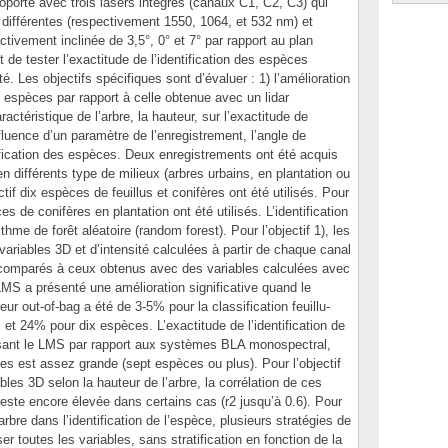
oporté avec trois lasers intégrés (canaux C1, C2, C3) qui
différentes (respectivement 1550, 1064, et 532 nm) et
ctivement inclinée de 3,5°, 0° et 7° par rapport au plan
st de tester l’exactitude de l’identification des espèces
é. Les objectifs spécifiques sont d’évaluer : 1) l’amélioration
es espèces par rapport à celle obtenue avec un lidar
actéristique de l’arbre, la hauteur, sur l’exactitude de
influence d’un paramètre de l’enregistrement, l’angle de
tification des espèces. Deux enregistrements ont été acquis
n différents type de milieux (arbres urbains, en plantation ou
ctif dix espèces de feuillus et conifères ont été utilisés. Pour
s de conifères en plantation ont été utilisés. L’identification
ithme de forêt aléatoire (random forest). Pour l’objectif 1), les
variables 3D et d’intensité calculées à partir de chaque canal
comparés à ceux obtenus avec des variables calculées avec
LMS a présenté une amélioration significative quand le
ur out-of-bag a été de 3-5% pour la classification feuillu-
et 24% pour dix espèces. L’exactitude de l’identification de
lisant le LMS par rapport aux systèmes BLA monospectral,
es est assez grande (sept espèces ou plus). Pour l’objectif
bles 3D selon la hauteur de l’arbre, la corrélation de ces
 reste encore élevée dans certains cas (r2 jusqu’à 0.6). Pour
’arbre dans l’identification de l’espèce, plusieurs stratégies de
iser toutes les variables, sans stratification en fonction de la