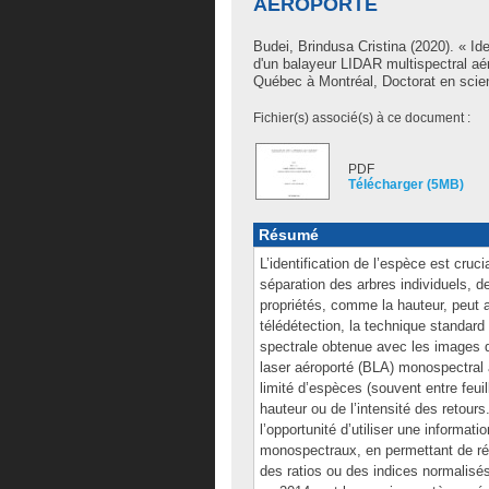
AÉROPORTÉ
Budei, Brindusa Cristina
(2020). « Ide
d'un balayeur LIDAR multispectral aé
Québec à Montréal, Doctorat en scie
Fichier(s) associé(s) à ce document :
PDF
Télécharger (5MB)
Résumé
L’identification de l’espèce est cruci
séparation des arbres individuels, de 
propriétés, comme la hauteur, peut a
télédétection, la technique standard p
spectrale obtenue avec les images d
laser aéroporté (BLA) monospectral 
limité d’espèces (souvent entre feuil
hauteur ou de l’intensité des retours
l’opportunité d’utiliser une informat
monospectraux, en permettant de réa
des ratios ou des indices normalisés