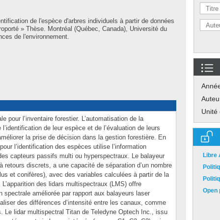
ntification de l'espèce d'arbres individuels à partir de données
roporté » Thèse. Montréal (Québec, Canada), Université du
nces de l'environnement.
Anné
Auteu
Unité
ale pour l’inventaire forestier. L’automatisation de la
l’identification de leur espèce et de l’évaluation de leurs
méliorer la prise de décision dans la gestion forestière. En
our l’identification des espèces utilise l’information
Libre
es capteurs passifs multi ou hyperspectraux. Le balayeur
à retours discrets, a une capacité de séparation d’un nombre
Polit
lus et conifères), avec des variables calculées à partir de la
Polit
. L’apparition des lidars multispectraux (LMS) offre
Open p
ion spectrale améliorée par rapport aux balayeurs laser
liser des différences d’intensité entre les canaux, comme
. Le lidar multispectral Titan de Teledyne Optech Inc., issu