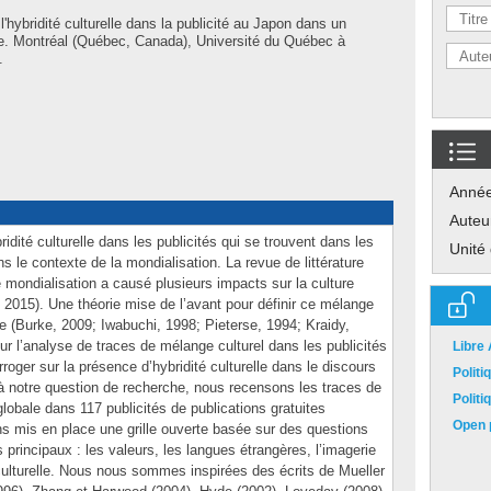
'hybridité culturelle dans la publicité au Japon dans un
e. Montréal (Québec, Canada), Université du Québec à
.
Anné
Auteu
idité culturelle dans les publicités qui se trouvent dans les
Unité
s le contexte de la mondialisation. La revue de littérature
 mondialisation a causé plusieurs impacts sur la culture
 2015). Une théorie mise de l’avant pour définir ce mélange
elle (Burke, 2009; Iwabuchi, 1998; Pieterse, 1994; Kraidy,
sur l’analyse de traces de mélange culturel dans les publicités
Libre
roger sur la présence d’hybridité culturelle dans le discours
Polit
 à notre question de recherche, nous recensons les traces de
Polit
 globale dans 117 publicités de publications gratuites
Open p
ns mis en place une grille ouverte basée sur des questions
 principaux : les valeurs, les langues étrangères, l’imagerie
n culturelle. Nous nous sommes inspirées des écrits de Mueller