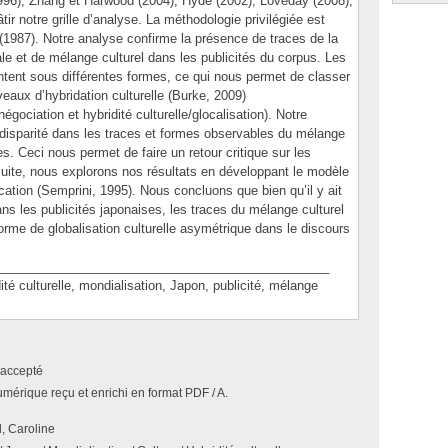
996), Zhang et Harwood (2004), Hyde (2002), Loveday (2008),
ir notre grille d’analyse. La méthodologie privilégiée est
 (1987). Notre analyse confirme la présence de traces de la
ale et de mélange culturel dans les publicités du corpus. Les
ntent sous différentes formes, ce qui nous permet de classer
iveaux d’hybridation culturelle (Burke, 2009)
gociation et hybridité culturelle/glocalisation). Notre
disparité dans les traces et formes observables du mélange
es. Ceci nous permet de faire un retour critique sur les
ite, nous explorons nos résultats en développant le modèle
cation (Semprini, 1995). Nous concluons que bien qu’il y ait
dans les publicités japonaises, les traces du mélange culturel
orme de globalisation culturelle asymétrique dans le discours
_______________________________________________
culturelle, mondialisation, Japon, publicité, mélange
accepté
umérique reçu et enrichi en format PDF / A.
, Caroline