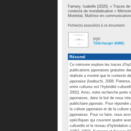
Famery, Isabelle
(2020). « Traces de l
contexte de mondialisation » Mémoir
Montréal, Maîtrise en communication
Fichier(s) associé(s) à ce document :
PDF
Télécharger (6MB)
Résumé
Ce mémoire explore les traces d’hybr
publications japonaises gratuites dan
réalisée a montré que le contexte de
japonaise (Iwabuchi, 2008; Pieterse,
entre cultures est l’hybridité cultur
2002). Ainsi, notre recherche porte 
japonaises, dans le but de nous inter
publicitaire japonais. Pour répondre
la culture japonaise et de la culture
japonaises. Pour ce faire, nous avo
spécifiques qui couvrent quatre axes
culturelle et le niveau d’hybridatio