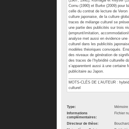
(1987; 1992), Kumagai et Keyser (1
Cornu (1990) et Burke (2009) pour bât
celle du contrat de lecture de Veron
culture japonaise, de la culture glob
traces de mélange culturel se prése
une partie des publicités sur trois n
(emprunt/imitation, accommodation/né
analyse met aussi en évidence une 
culturel dans les publicités japonais
modèles théoriques convoqués. Ensu
des niveaux de génération de signifi
des traces de l’hybridité culturelle 
s’apparentent aussi à une certaine f
publicitaire au Japon.
______________________________
MOTS-CLÉS DE L’AUTEUR : hybridité 
culturel
Type:
Mémoire 
Informations
Fichier n
complémentaires:
Directeur de thèse:
Bouchard