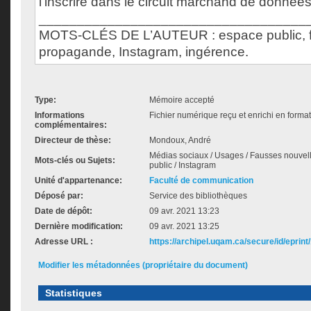
l’inscrire dans le circuit marchand de donnée
___________________________________
MOTS-CLÉS DE L’AUTEUR : espace public, f
propagande, Instagram, ingérence.
Type:
Mémoire accepté
Informations
Fichier numérique reçu et enrichi en format
complémentaires:
Directeur de thèse:
Mondoux, André
Médias sociaux / Usages / Fausses nouvel
Mots-clés ou Sujets:
public / Instagram
Unité d'appartenance:
Faculté de communication
Déposé par:
Service des bibliothèques
Date de dépôt:
09 avr. 2021 13:23
Dernière modification:
09 avr. 2021 13:25
Adresse URL :
https://archipel.uqam.ca/secure/id/eprint
Modifier les métadonnées (propriétaire du document)
Statistiques