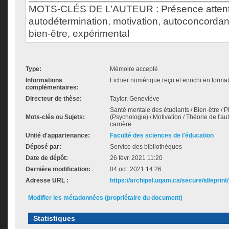
MOTS-CLÉS DE L’AUTEUR : Présence attent
autodétermination, motivation, autoconcordanc
bien-être, expérimental
Type:
Mémoire accepté
Informations
Fichier numérique reçu et enrichi en format
complémentaires:
Directeur de thèse:
Taylor, Geneviève
Santé mentale des étudiants / Bien-être / 
Mots-clés ou Sujets:
(Psychologie) / Motivation / Théorie de l'au
carrière
Unité d'appartenance:
Faculté des sciences de l'éducation
Déposé par:
Service des bibliothèques
Date de dépôt:
26 févr. 2021 11:20
Dernière modification:
04 oct. 2021 14:26
Adresse URL :
https://archipel.uqam.ca/secure/id/eprint
Modifier les métadonnées (propriétaire du document)
Statistiques