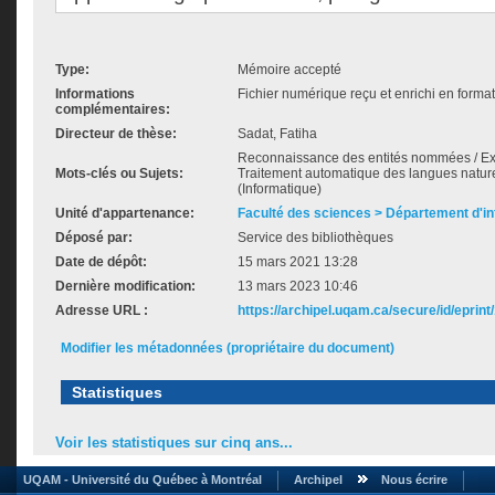
Type:
Mémoire accepté
Informations
Fichier numérique reçu et enrichi en forma
complémentaires:
Directeur de thèse:
Sadat, Fatiha
Reconnaissance des entités nommées / Exp
Mots-clés ou Sujets:
Traitement automatique des langues natur
(Informatique)
Unité d'appartenance:
Faculté des sciences > Département d'i
Déposé par:
Service des bibliothèques
Date de dépôt:
15 mars 2021 13:28
Dernière modification:
13 mars 2023 10:46
Adresse URL :
https://archipel.uqam.ca/secure/id/eprint
Modifier les métadonnées (propriétaire du document)
Statistiques
Voir les statistiques sur cinq ans...
UQAM - Université du Québec à Montréal
Archipel
Nous écrire