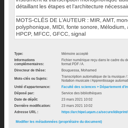
détaillant les étapes et l’architecture nécessai
___________________________________
MOTS-CLÉS DE L’AUTEUR : MIR, AMT, mon
polyphonique, MIDI, fonte sonore, Mélodium,
HPCP, MFCC, GFCC, signal
Type:
Mémoire accepté
Informations
Fichier numérique reçu dans le cadre du d
complémentaires:
format PDF / A.
Directeur de thèse:
Bouguessa, Mohamed
Transcription automatique de la musique / S
Mots-clés ou Sujets:
Notation musicale / Apprentissage automat
Unité d'appartenance:
Faculté des sciences > Département d'i
Déposé par:
Service des bibliothèques
Date de dépôt:
23 mars 2021 10:02
Dernière modification:
23 mars 2021 10:02
Adresse URL :
https://archipel.uqam.ca/secure/id/eprint
Modifier les métadonnées (propriétaire du document)