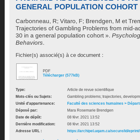
GENERAL POPULATION COHORT
Carbonneau, R
;
Vitaro, F
;
Brendgen, M
et
Tre
Trajectories of Gambling Problems from mid-a
30 in a general population cohort ».
Psychology
Behaviors
.
Fichier(s) associé(s) à ce document :
PDF
Télécharger (577kB)
Type:
Article de revue scientifique
Mots-clés ou Sujets:
Gambling problems; trajectories, developm
Unité d'appartenance:
Faculté des sciences humaines > Dépar
Déposé par:
Mara Rosemarie Brendgen
Date de dépôt:
08 févr. 2021 13:52
Dernière modification:
08 févr. 2021 13:52
Adresse URL :
https://archipel.uqam.ca/secure/id/eprint