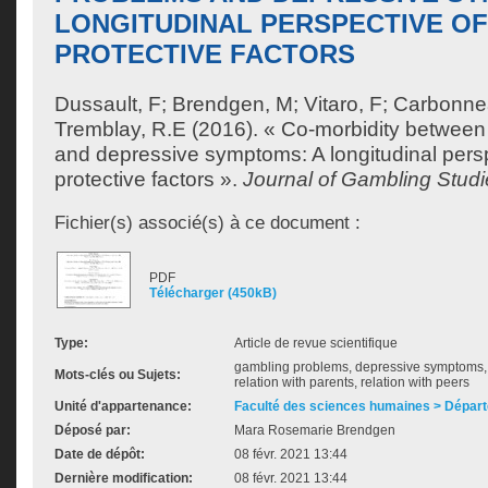
LONGITUDINAL PERSPECTIVE OF
PROTECTIVE FACTORS
Dussault, F
;
Brendgen, M
;
Vitaro, F
;
Carbonne
Tremblay, R.E
(2016). « Co-morbidity betwee
and depressive symptoms: A longitudinal persp
protective factors ».
Journal of Gambling Studi
Fichier(s) associé(s) à ce document :
PDF
Télécharger (450kB)
Type:
Article de revue scientifique
gambling problems, depressive symptoms, c
Mots-clés ou Sujets:
relation with parents, relation with peers
Unité d'appartenance:
Faculté des sciences humaines > Dépar
Déposé par:
Mara Rosemarie Brendgen
Date de dépôt:
08 févr. 2021 13:44
Dernière modification:
08 févr. 2021 13:44