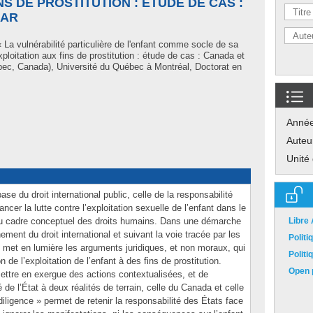
NS DE PROSTITUTION : ÉTUDE DE CAS :
CAR
 La vulnérabilité particulière de l'enfant comme socle de sa
exploitation aux fins de prostitution : étude de cas : Canada et
ec, Canada), Université du Québec à Montréal, Doctorat en
Anné
Auteu
Unité
se du droit international public, celle de la responsabilité
vancer la lutte contre l’exploitation sexuelle de l’enfant dans le
r du cadre conceptuel des droits humains. Dans une démarche
Libre
nement du droit international et suivant la voie tracée par les
Polit
e met en lumière les arguments juridiques, et non moraux, qui
Polit
on de l’exploitation de l’enfant à des fins de prostitution.
Open p
mettre en exergue des actions contextualisées, et de
é de l’État à deux réalités de terrain, celle du Canada et celle
ligence » permet de retenir la responsabilité des États face