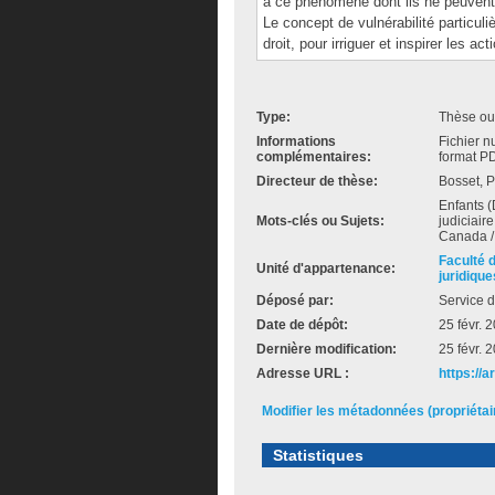
à ce phénomène dont ils ne peuvent 
Le concept de vulnérabilité particul
droit, pour irriguer et inspirer les a
Type:
Thèse ou
Informations
Fichier n
complémentaires:
format PD
Directeur de thèse:
Bosset, P
Enfants (D
Mots-clés ou Sujets:
judiciaire
Canada /
Faculté 
Unité d'appartenance:
juridique
Déposé par:
Service d
Date de dépôt:
25 févr. 
Dernière modification:
25 févr. 
Adresse URL :
https://
Modifier les métadonnées (propriéta
Statistiques