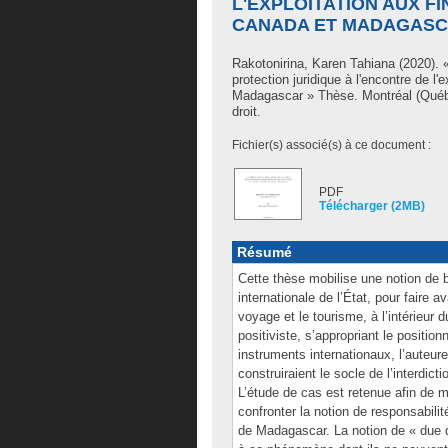
L'EXPLOITATION AUX FI
CANADA ET MADAGAS
Rakotonirina, Karen Tahiana
(2020). «
protection juridique à l'encontre de l'
Madagascar » Thèse. Montréal (Québ
droit.
Fichier(s) associé(s) à ce document :
PDF
Télécharger (2MB)
Résumé
Cette thèse mobilise une notion de ba
internationale de l’État, pour faire a
voyage et le tourisme, à l’intérieu
positiviste, s’appropriant le position
instruments internationaux, l’auteur
construiraient le socle de l’interdicti
L’étude de cas est retenue afin de 
confronter la notion de responsabilit
de Madagascar. La notion de « due di