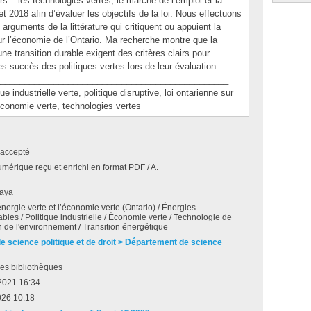
rs – les technologies vertes, le marché de l’emploi et la
t 2018 afin d’évaluer les objectifs de la loi. Nous effectuons
rguments de la littérature qui critiquent ou appuient la
ur l’économie de l’Ontario. Ma recherche montre que la
une transition durable exigent des critères clairs pour
es succès des politiques vertes lors de leur évaluation.
_______________________________________________
dustrielle verte, politique disruptive, loi ontarienne sur
 économie verte, technologies vertes
accepté
umérique reçu et enrichi en format PDF / A.
aya
’énergie verte et l’économie verte (Ontario) / Énergies
bles / Politique industrielle / Économie verte / Technologie de
n de l'environnement / Transition énergétique
de science politique et de droit > Département de science
es bibliothèques
2021 16:34
026 10:18