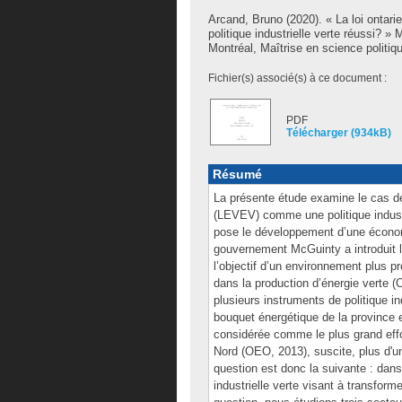
Arcand, Bruno
(2020). « La loi ontari
politique industrielle verte réussi?
Montréal, Maîtrise en science politiq
Fichier(s) associé(s) à ce document :
PDF
Télécharger (934kB)
Résumé
La présente étude examine le cas de 
(LEVEV) comme une politique industr
pose le développement d’une économ
gouvernement McGuinty a introduit 
l’objectif d’un environnement plus pro
dans la production d’énergie verte (
plusieurs instruments de politique in
bouquet énergétique de la province e
considérée comme le plus grand effo
Nord (OEO, 2013), suscite, plus d'un
question est donc la suivante : dans 
industrielle verte visant à transfor