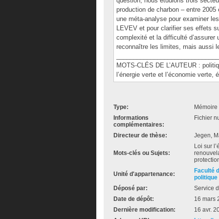
question, nous étudions trois secteu
production de charbon – entre 2005 e
une méta-analyse pour examiner les a
LEVEV et pour clarifier ses effets s
complexité et la difficulté d’assurer 
reconnaître les limites, mais aussi l
______________________________
MOTS-CLÉS DE L’AUTEUR : politique in
l’énergie verte et l’économie verte,
Type:
Mémoire 
Informations
Fichier n
complémentaires:
Directeur de thèse:
Jegen, M
Loi sur l
Mots-clés ou Sujets:
renouvela
protectio
Faculté 
Unité d'appartenance:
politique
Déposé par:
Service d
Date de dépôt:
16 mars 
Dernière modification:
16 avr. 2