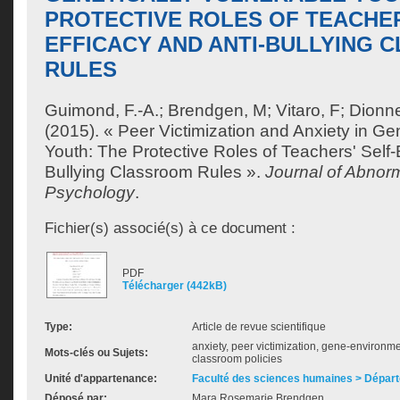
PROTECTIVE ROLES OF TEACHER
EFFICACY AND ANTI-BULLYING
RULES
Guimond, F.-A.
;
Brendgen, M
;
Vitaro, F
;
Dionn
(2015). « Peer Victimization and Anxiety in Ge
Youth: The Protective Roles of Teachers' Self-
Bullying Classroom Rules ».
Journal of Abnorm
Psychology
.
Fichier(s) associé(s) à ce document :
PDF
Télécharger (442kB)
Type:
Article de revue scientifique
anxiety, peer victimization, gene-environme
Mots-clés ou Sujets:
classroom policies
Unité d'appartenance:
Faculté des sciences humaines > Dépar
Déposé par:
Mara Rosemarie Brendgen