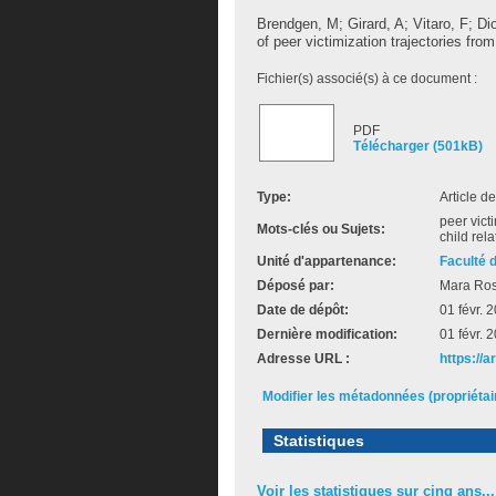
Brendgen, M
;
Girard, A
;
Vitaro, F
;
Di
of peer victimization trajectories fr
Fichier(s) associé(s) à ce document :
PDF
Télécharger (501kB)
Type:
Article d
peer vict
Mots-clés ou Sujets:
child rel
Unité d'appartenance:
Faculté 
Déposé par:
Mara Ro
Date de dépôt:
01 févr. 
Dernière modification:
01 févr. 
Adresse URL :
https://
Modifier les métadonnées (propriéta
Statistiques
Voir les statistiques sur cinq ans...