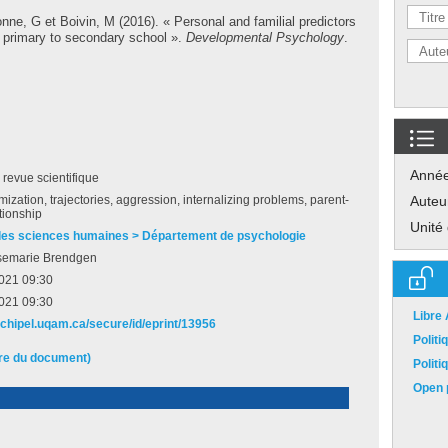
onne, G
et
Boivin, M
(2016). « Personal and familial predictors
om primary to secondary school ».
Developmental Psychology
.
Anné
e revue scientifique
imization, trajectories, aggression, internalizing problems, parent-
Auteu
ationship
Unité
des sciences humaines > Département de psychologie
semarie Brendgen
2021 09:30
2021 09:30
Libre
archipel.uqam.ca/secure/id/eprint/13956
Polit
ire du document)
Polit
Open p