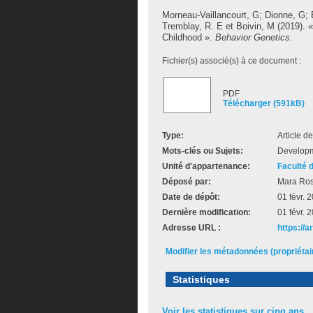
Morneau-Vaillancourt, G
;
Dionne, G
;
Tremblay, R. E
et
Boivin, M
(2019). 
Childhood ».
Behavior Genetics
.
Fichier(s) associé(s) à ce document :
PDF
Télécharger (591kB)
Type:
Article d
Mots-clés ou Sujets:
Developm
Unité d'appartenance:
Faculté 
Déposé par:
Mara Ro
Date de dépôt:
01 févr. 
Dernière modification:
01 févr. 
Adresse URL :
https://
Modifier les métadonnées (propriéta
Statistiques
Voir les statistiques sur cinq ans...