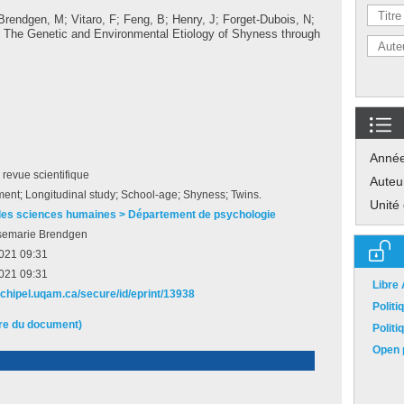
Brendgen, M
;
Vitaro, F
;
Feng, B
;
Henry, J
;
Forget-Dubois, N
;
« The Genetic and Environmental Etiology of Shyness through
Anné
e revue scientifique
Auteu
ent; Longitudinal study; School-age; Shyness; Twins.
Unité
des sciences humaines > Département de psychologie
semarie Brendgen
2021 09:31
2021 09:31
Libre
archipel.uqam.ca/secure/id/eprint/13938
Polit
ire du document)
Polit
Open p