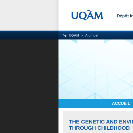
UQAM
Archipel
ACCUEIL
THE GENETIC AND ENV
THROUGH CHILDHOOD