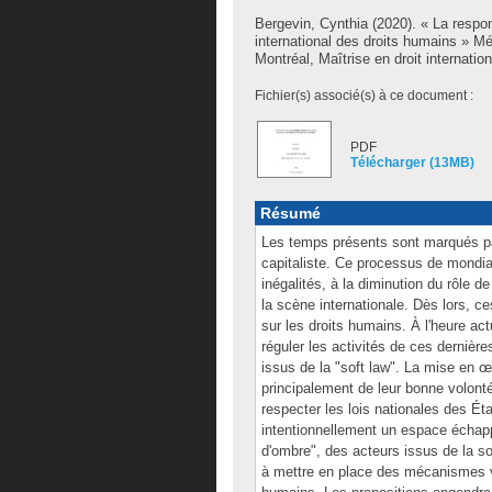
Bergevin, Cynthia
(2020). « La respon
international des droits humains » 
Montréal, Maîtrise en droit internation
Fichier(s) associé(s) à ce document :
PDF
Télécharger (13MB)
Résumé
Les temps présents sont marqués par
capitaliste. Ce processus de mondial
inégalités, à la diminution du rôle d
la scène internationale. Dès lors, 
sur les droits humains. À l'heure act
réguler les activités de ces dernièr
issus de la "soft law". La mise en 
principalement de leur bonne volonté.
respecter les lois nationales des Éta
intentionnellement un espace échap
d'ombre", des acteurs issus de la soc
à mettre en place des mécanismes vi