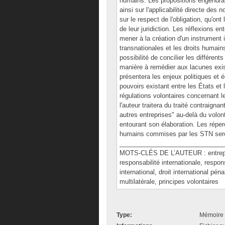
humains. Les propositions engendrant
ainsi sur l'applicabilité directe des
sur le respect de l'obligation, qu'on
de leur juridiction. Les réflexions e
mener à la création d'un instrument i
transnationales et les droits humain
possibilité de concilier les différent
manière à remédier aux lacunes exis
présentera les enjeux politiques et é
pouvoirs existant entre les États et
régulations volontaires concernant l
l'auteur traitera du traité contraigna
autres entreprises" au-delà du volon
entourant son élaboration. Les réperc
humains commises par les STN sero
______________________________
MOTS-CLÉS DE L’AUTEUR : entreprise
responsabilité internationale, responsa
international, droit international péna
multilatérale, principes volontaires
Type:
Mémoire 