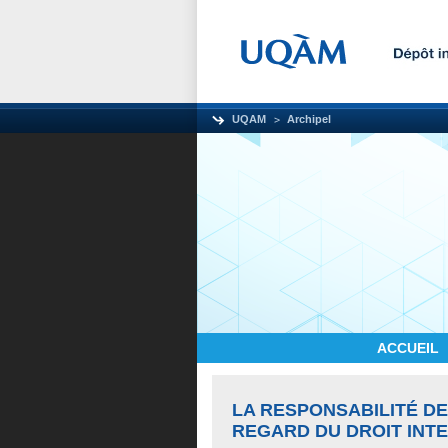
UQAM
Archipel
ACCUEIL
LA RESPONSABILITÉ D
REGARD DU DROIT INT