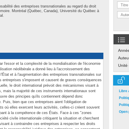
sabilité des entreprises transnationales au regard du droit
Mémoire. Montréal (Québec, Canada), Université du Québec à
al.
Anné
Auteu
 l'essor et la complexité de la mondialisation de l'économie
Unité
isation néolibérale a donné lieu à l'accroissement des
e l'État et à l'augmentation des entreprises transnationales sur
ces entreprises s'imposent et causent de graves conséquences
uelle, le droit international prévoit des mécanismes visant à
es, mais la majorité de ces instruments internationaux sont
Libre
œuvre des principes qu'ils contiennent dépend donc
Polit
 Puis, bien que ces entreprises aient l'obligation de
Polit
ts où elles exercent leurs activités, celles-ci créent souvent
Open p
pant à la compétence de ces États. Face à ces "zones
iété civile internationale critiquent la situation et cherchent
sant à contraindre ces entreprises à respecter les droits