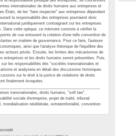
 la responsabilité juridique des entreprises, se concentrent
 normes internationales de droits humains aux entreprises et
t les États, de les "faire respecter" aux entreprises dépendant
ntourant la responsabilité des entreprises pourraient donc
nternational juridiquement contraignant sur les entreprises
s. Dans cette optique, ce mémoire consiste à vérifier la
s points de vue entourant la création d'une telle convention de
tantes en matière de gouvernance. Pour ce faire, l'auteure
conomiques, ainsi que l'analyse théorique de l'équilibre des
 les acteurs privés. Ensuite, les limites des mécanismes de
es entreprises et les droits humains seront présentées. Puis,
nt sur les responsabilités des "sociétés transnationales et
tarisme et analysera en détail des discussions historiques
ussions sur le droit à la justice de violations de droits
nt finalement évoquées.
_______________________________________________
s transnationales, droits humains, "soft law",
bilité sociale d'entreprise, projet de traité, tribunal
l, mondialisation néolibérale, extraterritorialité, convention
accepté