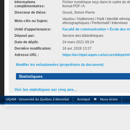
Informations
Fichier numérique reçu dans le cadre du d
complémentaires:
format PDF / A.
Directeur de thèse:
Gourd, Simon-Pierre
Vaudou / Haïtiennes / Haïti / Identité ethn
Mots-clés ou Sujets:
ethnographiques / Performatif / Interviews
Unité d'appartenance:
Faculté de communication > École des 
Déposé par:
Service des bibliothèques
Date de dépôt:
24 mars 2021 09:24
Dernière modification:
16 avr. 2026 13:27
Adresse URL :
https://archipel.uqam.ca/secure/id/eprint
Modifier les métadonnées (propriétaire du document)
Statistiques
Voir les statistiques sur cinq ans...
UQAM - Université du Québec à Montréal
Archipel
Nous écrire