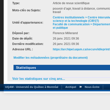
Type:
Article de revue scientifique
pouvoir d’agir, travail à distance, communi
Mots-clés ou Sujets:
travail
Centres institutionnels > Centre interuni
science et la technologie (CIRST)
Unité d'appartenance:
Faculté de communication > Départemen
et publique
Déposé par:
Florence Millerand
Date de dépôt:
26 janv. 2021 09:36
Dernière modification:
26 janv. 2021 09:36
Adresse URL :
https://archipel.uqam.ca/secure/id/eprint
Modifier les métadonnées (propriétaire du document)
Statistiques
Voir les statistiques sur cinq ans...
UQAM - Université du Québec à Montréal
Archipel
Nous écrire