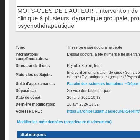
___________________________________
MOTS-CLÉS DE L’AUTEUR : intervention de cr
clinique à plusieurs, dynamique groupale, pr
psychothérapeutique
Type:
Thèse ou essai doctoral accepté
Informations
L'essai doctoral a été numérisé tel que tran
complémentaires:
Directeur de thèse:
Krymko-Bleton, Irène
Intervention en situation de crise / Soins de
Mots-clés ou Sujets:
équipe / Dynamique des groupes / Psychot
Unité d'appartenance:
Faculté des sciences humaines > Dépar
Déposé par:
Service des bibliothèques
Date de dépôt:
26 janv. 2021 10:38
Dernière modification:
16 avr. 2026 13:32
Adresse URL :
https://archipel.uqam.ca/secure/id/eprint
Modifier les métadonnées (propriétaire du document)
Statistiques