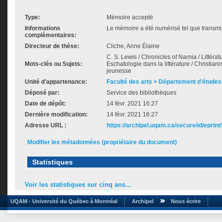
Type:
Mémoire accepté
Informations
Le mémoire a été numérisé tel que transmis
complémentaires:
Directeur de thèse:
Cliche, Anne Élaine
C. S. Lewis / Chronicles of Narnia / Littératur
Mots-clés ou Sujets:
Eschatologie dans la littérature / Christiani
jeunesse
Unité d'appartenance:
Faculté des arts > Département d'études 
Déposé par:
Service des bibliothèques
Date de dépôt:
14 févr. 2021 16:27
Dernière modification:
14 févr. 2021 16:27
Adresse URL :
https://archipel.uqam.ca/secure/id/eprint
Modifier les métadonnées (propriétaire du document)
Statistiques
Voir les statistiques sur cinq ans...
UQAM - Université du Québec à Montréal
Archipel
Nous écrire