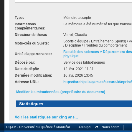
Type:
Mémoire accepté
Informations
Le mémoire a été numérisé tel que transmis
complémentaires:
Directeur de thèse:
Verret, Claudia
Sports d'équipe / Entraînement (Sports) / P
Mots-clés ou Sujets:
/ Discipline / Troubles du comportement
Faculté des sciences > Département des 
Unité d'appartenance:
physique
Déposé par:
Service des bibliothèques
Date de dépôt:
12 févr. 2021 11:31
Dernière modification:
16 avr. 2026 13:45
Adresse URL :
https://archipel.uqam.ca/secure/id/eprint
Modifier les métadonnées (propriétaire du document)
Statistiques
Voir les statistiques sur cinq ans...
UQAM - Université du Québec à Montréal
Archipel
Nous écrire