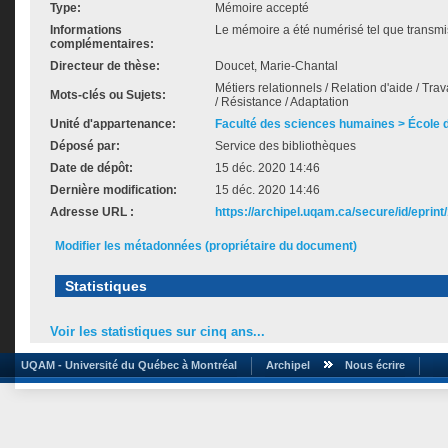
Type:
Mémoire accepté
Informations
Le mémoire a été numérisé tel que transmis
complémentaires:
Directeur de thèse:
Doucet, Marie-Chantal
Métiers relationnels / Relation d'aide / Trava
Mots-clés ou Sujets:
/ Résistance / Adaptation
Unité d'appartenance:
Faculté des sciences humaines > École de
Déposé par:
Service des bibliothèques
Date de dépôt:
15 déc. 2020 14:46
Dernière modification:
15 déc. 2020 14:46
Adresse URL :
https://archipel.uqam.ca/secure/id/eprint
Modifier les métadonnées (propriétaire du document)
Statistiques
Voir les statistiques sur cinq ans...
UQAM - Université du Québec à Montréal
Archipel
Nous écrire