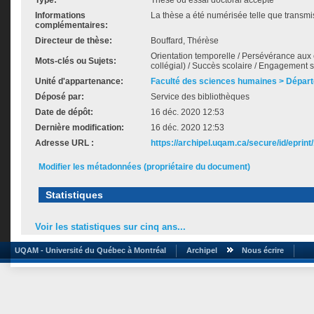
Type:
Thèse ou essai doctoral accepté
Informations
La thèse a été numérisée telle que transmis
complémentaires:
Directeur de thèse:
Bouffard, Thérèse
Orientation temporelle / Persévérance au
Mots-clés ou Sujets:
collégial) / Succès scolaire / Engagement s
Unité d'appartenance:
Faculté des sciences humaines > Dépar
Déposé par:
Service des bibliothèques
Date de dépôt:
16 déc. 2020 12:53
Dernière modification:
16 déc. 2020 12:53
Adresse URL :
https://archipel.uqam.ca/secure/id/eprint
Modifier les métadonnées (propriétaire du document)
Statistiques
Voir les statistiques sur cinq ans...
UQAM - Université du Québec à Montréal
Archipel
Nous écrire