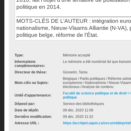
politique en 2014.
___________________________________
MOTS-CLÉS DE L’AUTEUR : intégration eur
nationalisme, Nieuw-Vlaams Alliantie (N-VA), p
politique belge, réforme de l'État.
Type:
Mémoire accepté
Informations
Le mémoire a été numérisé tel que transmis
complémentaires:
Directeur de thèse:
Gosselin, Tania
Belgique / Partis politiques / Réforme admin
Mots-clés ou Sujets:
européenne / Nationalisme / Nieuw-Vlaams
électoraux / Analyse de contenu
Faculté de science politique et de droit
Unité d'appartenance:
politique
Déposé par:
Service des bibliothèques
Date de dépôt:
09 déc. 2020 11:08
Dernière modification:
09 déc. 2020 11:32
Adresse URL :
https://archipel.uqam.ca/secure/id/eprint