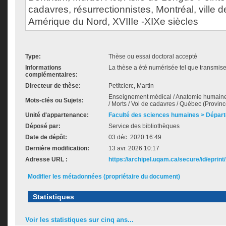
cadavres, résurrectionnistes, Montréal, ville 
Amérique du Nord, XVIIIe -XIXe siècles
Type:
Thèse ou essai doctoral accepté
Informations
La thèse a été numérisée tel que transmise 
complémentaires:
Directeur de thèse:
Petitclerc, Martin
Enseignement médical / Anatomie humaine
Mots-clés ou Sujets:
/ Morts / Vol de cadavres / Québec (Province)
Unité d'appartenance:
Faculté des sciences humaines > Départ
Déposé par:
Service des bibliothèques
Date de dépôt:
03 déc. 2020 16:49
Dernière modification:
13 avr. 2026 10:17
Adresse URL :
https://archipel.uqam.ca/secure/id/eprint
Modifier les métadonnées (propriétaire du document)
Statistiques
Voir les statistiques sur cinq ans...