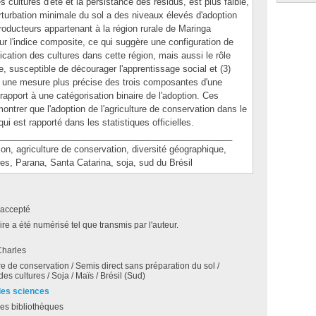
s cultures d'été et la persistance des résidus, est plus faible,
perturbation minimale du sol a des niveaux élevés d'adoption
producteurs appartenant à la région rurale de Maringa
ur l'indice composite, ce qui suggère une configuration de
ication des cultures dans cette région, mais aussi le rôle
e, susceptible de décourager l'apprentissage social et (3)
t une mesure plus précise des trois composantes d'une
apport à une catégorisation binaire de l'adoption. Ces
ontrer que l'adoption de l'agriculture de conservation dans le
ui est rapporté dans les statistiques officielles.
_______________________________________________
agriculture de conservation, diversité géographique,
res, Parana, Santa Catarina, soja, sud du Brésil
accepté
e a été numérisé tel que transmis par l'auteur.
Charles
re de conservation / Semis direct sans préparation du sol /
des cultures / Soja / Maïs / Brésil (Sud)
des sciences
es bibliothèques