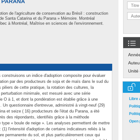
U PARANA
tion de l'agriculture de conservation au Brésil : construction
 de Santa Catarina et du Parana » Mémoire. Montréal
bec à Montréal, Maîtrise en sciences de l'environnement.
Anné
Auteu
Unité
us construisons un indice d'adoption composite pour évaluer
rvation par des producteurs de soja et de maïs dans le sud du
 piliers de cette pratique, la rotation des cultures, la
 perturbation minimale, est mesuré avec une série
Libre
de O à 1, et dont la pondération est établie grâce à une
 Un questionnaire d'entrevue, administré à vingt-neuf (29)
Polit
ina et seize ( 16) producteurs de l'état du Parana, a été
Polit
près des répondants, identifiés grâce à la méthode
Open p
de type « boule de neige ». Les analyses permettent de mettre
(1) l'intensité d'adoption de certains indicateurs reliés à la
ture permanente du sol, et plus particulièrement ceux qui