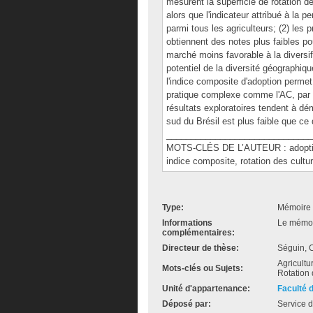
mesurent la superficie de rotation de
alors que l'indicateur attribué à la 
parmi tous les agriculteurs; (2) les 
obtiennent des notes plus faibles po
marché moins favorable à la diversif
potentiel de la diversité géographiqu
l'indice composite d'adoption perme
pratique complexe comme l'AC, par r
résultats exploratoires tendent à dém
sud du Brésil est plus faible que ce q
______________________________
MOTS-CLÉS DE L’AUTEUR : adoption, 
indice composite, rotation des cultu
Type:
Mémoire 
Informations
Le mémoir
complémentaires:
Directeur de thèse:
Séguin, 
Agricultu
Mots-clés ou Sujets:
Rotation 
Unité d'appartenance:
Faculté 
Déposé par:
Service d