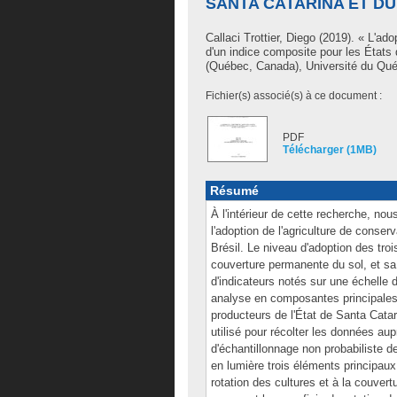
SANTA CATARINA ET D
Callaci Trottier, Diego
(2019). « L'adop
d'un indice composite pour les États
(Québec, Canada), Université du Qué
Fichier(s) associé(s) à ce document :
PDF
Télécharger (1MB)
Résumé
À l'intérieur de cette recherche, no
l'adoption de l'agriculture de conse
Brésil. Le niveau d'adoption des trois
couverture permanente du sol, et sa
d'indicateurs notés sur une échelle 
analyse en composantes principales.
producteurs de l'État de Santa Catar
utilisé pour récolter les données au
d'échantillonnage non probabiliste 
en lumière trois éléments principaux: 
rotation des cultures et à la couver