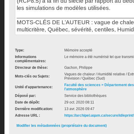
(RCP8.5) à la fin du siècle par rapport au déb
les simulations de modèles utilisées.
___________________________________
MOTS-CLÉS DE L’AUTEUR : vague de chaleur
multicritère, Québec, sévérité, centiles, Humi
Type:
Mémoire accepté
Informations
Le mémoire a été numérisé tel que transmis
complémentaires:
Directeur de thèse:
Gachon, Philippe
Vagues de chaleur / Humidité relative / Ext
Mots-clés ou Sujets:
Prévision / Québec (Sud)
Faculté des sciences > Département des 
Unité d'appartenance:
l'atmosphère
Déposé par:
Service des bibliothèques
Date de dépôt:
29 oct. 2020 08:11
Dernière modification:
13 avr. 2026 09:47
Adresse URL :
https://archipel.uqam.ca/secure/id/eprint
Modifier les métadonnées (propriétaire du document)