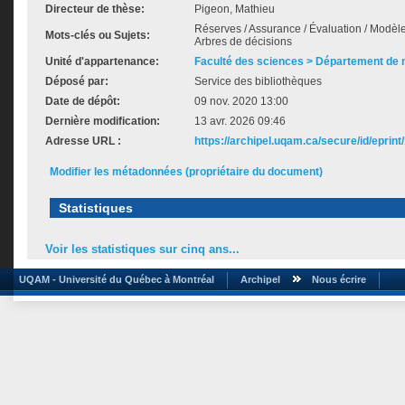
Directeur de thèse:
Pigeon, Mathieu
Réserves / Assurance / Évaluation / Modèle
Mots-clés ou Sujets:
Arbres de décisions
Unité d'appartenance:
Faculté des sciences > Département de
Déposé par:
Service des bibliothèques
Date de dépôt:
09 nov. 2020 13:00
Dernière modification:
13 avr. 2026 09:46
Adresse URL :
https://archipel.uqam.ca/secure/id/eprint
Modifier les métadonnées (propriétaire du document)
Statistiques
Voir les statistiques sur cinq ans...
UQAM - Université du Québec à Montréal
Archipel
Nous écrire