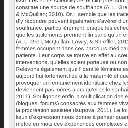
issu. Les écrits scientifiques et cliniques soulig
constitue une source de souffrance (A. L. Grei
& McQuillan; 2010). Or, il semble que les trai
d'y répondre peuvent également s'avérer d'u
souffrance, particulièrement lorsque les éche
que les traitements prennent fin sans qu'un en
(A. L. Greil, McQuillan, Lowry, & Shreffler, 2011
femmes occupent dans ces parcours médicaux
patiente. Leur corps se trouve en effet au cœu
interventions, qu'elles soient porteuse ou non de
Relevons également que l'identité féminine e
aujourd'hui fortement liée à la maternité et que 
provoquer un remaniement identitaire chez l
deviennent pas mères alors qu'elles le souhait
2011). Soulignons enfin la multiplication des 
(blogues, forums) consacrés aux femmes viva
la procréation assistée (Isupova, 2011). Le 
lieux d'expression nous donne à penser quan
mettre en mots ces expériences complexes e