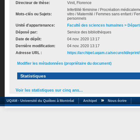
Directeur de thèse:
Vinit, Florence
Infertilité féminine / Procréation médicale
Mots-clés ou Sujets:
vitro / Maternité / Femmes sans enfant / Fem
personnels
Unité d'appartenance:
Faculté des sciences humaines > Dépar
Déposé par:
Service des bibliothèques
Date de dépôt:
04 nov. 2020 13:17
Dernière modification:
04 nov. 2020 13:17
Adresse URL :
https://archipel.uqam.ca/secure/id/eprint
Modifier les métadonnées (propriétaire du document)
Statistiques
Voir les statistiques sur cinq ans...
UQAM - Université du Québec à Montréal
Archipel
Nous écrire