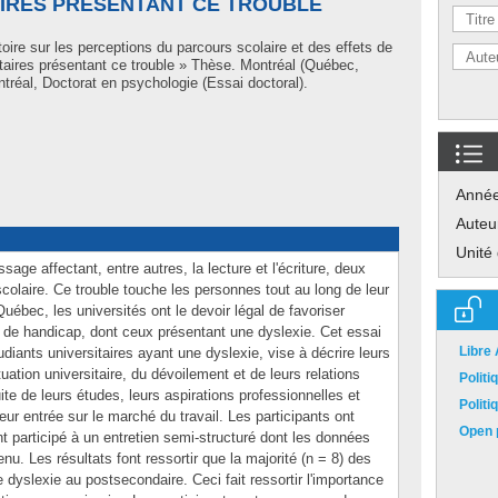
AIRES PRÉSENTANT CE TROUBLE
oire sur les perceptions du parcours scolaire et des effets de
itaires présentant ce trouble » Thèse. Montréal (Québec,
réal, Doctorat en psychologie (Essai doctoral).
Anné
Auteu
Unité
sage affectant, entre autres, la lecture et l'écriture, deux
scolaire. Ce trouble touche les personnes tout au long de leur
Québec, les universités ont le devoir légal de favoriser
on de handicap, dont ceux présentant une dyslexie. Cet essai
Libre
diants universitaires ayant une dyslexie, vise à décrire leurs
tuation universitaire, du dévoilement et de leurs relations
Polit
ite de leurs études, leurs aspirations professionnelles et
Polit
eur entrée sur le marché du travail. Les participants ont
Open p
nt participé à un entretien semi-structuré dont les données
enu. Les résultats font ressortir que la majorité (n = 8) des
e dyslexie au postsecondaire. Ceci fait ressortir l'importance