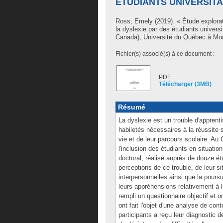
ÉTUDIANTS UNIVERSIT
Ross, Emely
(2019). « Étude explorat
la dyslexie par des étudiants univers
Canada), Université du Québec à Mont
Fichier(s) associé(s) à ce document :
PDF
Télécharger (3MB)
Résumé
La dyslexie est un trouble d'apprentis
habiletés nécessaires à la réussite 
vie et de leur parcours scolaire. Au 
l'inclusion des étudiants en situati
doctoral, réalisé auprès de douze étu
perceptions de ce trouble, de leur si
interpersonnelles ainsi que la poursu
leurs appréhensions relativement à l
rempli un questionnaire objectif et o
ont fait l'objet d'une analyse de cont
participants a reçu leur diagnostic d