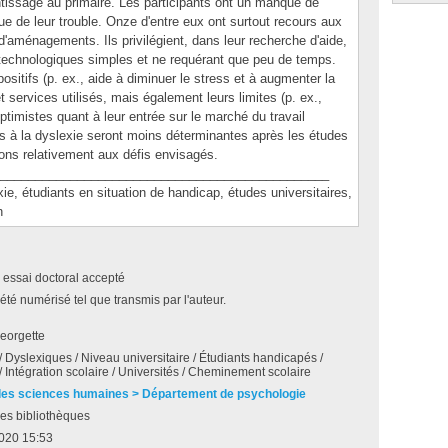
ntissage au primaire. Les participants ont un manque de
ue de leur trouble. Onze d'entre eux ont surtout recours aux
 d'aménagements. Ils privilégient, dans leur recherche d'aide,
technologiques simples et ne requérant que peu de temps.
ositifs (p. ex., aide à diminuer le stress et à augmenter la
services utilisés, mais également leurs limites (p. ex.,
optimistes quant à leur entrée sur le marché du travail
ées à la dyslexie seront moins déterminantes après les études
ions relativement aux défis envisagés.
_______________________________________________
étudiants en situation de handicap, études universitaires,
n
 essai doctoral accepté
 été numérisé tel que transmis par l'auteur.
eorgette
/ Dyslexiques / Niveau universitaire / Étudiants handicapés /
/ Intégration scolaire / Universités / Cheminement scolaire
des sciences humaines > Département de psychologie
es bibliothèques
2020 15:53