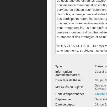
du dépistage des difficultés d'appre
connaissance théorique et scientifiq
services de soutien pour l'obtention
des outils, aménagements et aides 
Les participants notent les aspects p
concentration) des aménagements et 
coût, temps requis). Ils sont plutôt 
percevant que leurs difficultés reli
et proposant des stratégies et solut
______________________________
MOTS-CLÉS DE L’AUTEUR : dyslexie, 
aménagements, stratégies, inclusio
Type:
Thèse ou
Informations
L'essai a
complémentaires:
Directeur de thèse:
Goupil, G
Dyslexie 
Mots-clés ou Sujets:
Services 
Unité d'appartenance:
Faculté 
Déposé par:
Service d
Date de dépôt:
04 nov. 