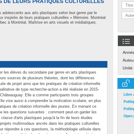
S DE LEURS PRATIQUES CULTURELLES
s adolescents aux arts plastiques selon leur genre par le
 inspirés de leurs pratiques culturelles » Mémoire. Montréal
ec à Montréal, Maîtrise en arts visuels et médiatiques.
Anné
Auteu
Unité
er les élèves du secondaire par genre en arts plastiques
 leurs sources de plusieurs théories, dont les différences
uite de projet ainsi que les pratiques de création informelle
litative de type recherche-action a été réalisée en 2015-
Libre
à Châteauguay. Elle a comme participants trois groupes
le vise aussi à comprendre la motivation scolaire, en plus
Polit
atiques de création informelle des jeunes. En menant ce
Polit
ée les questions suivantes : comment peut-on garder les
Open p
 classe d'arts plastiques jusqu'à la fin de leurs études
rojets multimodaux ancrés dans les pratiques culturelles
our répondre à ces questions, la méthodologie utilisée dans