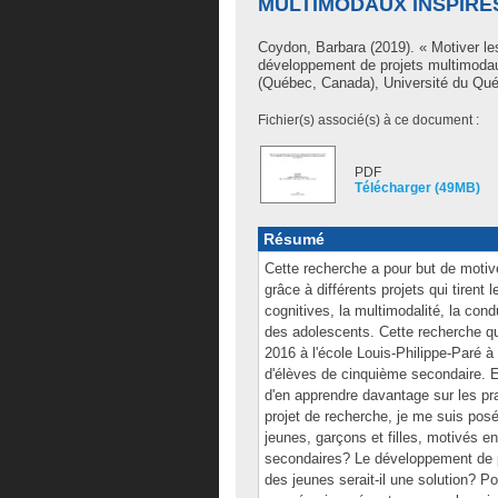
MULTIMODAUX INSPIRÉ
Coydon, Barbara
(2019). « Motiver le
développement de projets multimodaux
(Québec, Canada), Université du Québ
Fichier(s) associé(s) à ce document :
PDF
Télécharger (49MB)
Résumé
Cette recherche a pour but de motiv
grâce à différents projets qui tirent
cognitives, la multimodalité, la cond
des adolescents. Cette recherche qua
2016 à l'école Louis-Philippe-Paré 
d'élèves de cinquième secondaire. El
d'en apprendre davantage sur les pr
projet de recherche, je me suis pos
jeunes, garçons et filles, motivés en
secondaires? Le développement de p
des jeunes serait-il une solution? P