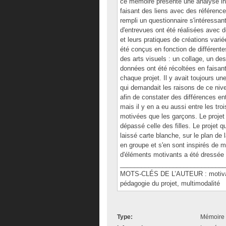
ce mémoire présente une analyse in
faisant des liens avec des référenc
rempli un questionnaire s'intéressan
d'entrevues ont été réalisées avec d
et leurs pratiques de créations vari
été conçus en fonction de différent
des arts visuels : un collage, un des
données ont été récoltées en faisant
chaque projet. Il y avait toujours u
qui demandait les raisons de ce niv
afin de constater des différences en
mais il y en a eu aussi entre les tro
motivées que les garçons. Le projet 
dépassé celle des filles. Le projet qu
laissé carte blanche, sur le plan de 
en groupe et s'en sont inspirés de m
d'éléments motivants a été dressée 
______________________________
MOTS-CLÉS DE L’AUTEUR : motivation
pédagogie du projet, multimodalité
Type:
Mémoire 