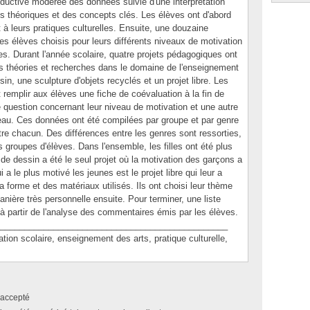
ductive modérée des données suivie d'une interprétation
es théoriques et des concepts clés. Les élèves ont d'abord
t à leurs pratiques culturelles. Ensuite, une douzaine
es élèves choisis pour leurs différents niveaux de motivation
ées. Durant l'année scolaire, quatre projets pédagogiques ont
es théories et recherches dans le domaine de l'enseignement
sin, une sculpture d'objets recyclés et un projet libre. Les
 remplir aux élèves une fiche de coévaluation à la fin de
ne question concernant leur niveau de motivation et une autre
eau. Ces données ont été compilées par groupe et par genre
tre chacun. Des différences entre les genres sont ressorties,
is groupes d'élèves. Dans l'ensemble, les filles ont été plus
de dessin a été le seul projet où la motivation des garçons a
i a le plus motivé les jeunes est le projet libre qui leur a
la forme et des matériaux utilisés. Ils ont choisi leur thème
anière très personnelle ensuite. Pour terminer, une liste
à partir de l'analyse des commentaires émis par les élèves.
_______________________________________________
 scolaire, enseignement des arts, pratique culturelle,
accepté