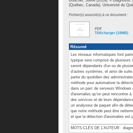
Boucher, Steve
(2019). « Diagnostic
(Québec, Canada), Université du Québ
Fichier(s) associé(s) à ce document :
PDF
Télécharger (18MB)
Résumé
Les réseaux informatiques font parti
typique sera composé de plusieurs 
seront dépendants d'un ou de plusi
d’autres systèmes, et ainsi de suite
partie du quotidien des administrateu
méthode pour automatiser la détecti
dans un parc de serveurs Wïndows et,
d'anomalies qu’on peut rencontrer à l
des services et de leurs dépendanc
un analyseur de paquet afin de déte
que notre méthode peut être netteme
et que la détection d'anomalies est
______________________________
MOTS-CLÉS DE L’AUTEUR : diagnost