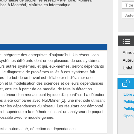
 automatisé de problèmes réseau » Mémoire. Montréal
ec à Montréal, Maîtrise en informatique.
Anné
e intégrante des entreprises d’aujourd’hui. Un réseau local
Auteu
systèmes différents dont un ou plusieurs de ces systèmes
eurs autres systèmes, et qui, eux-mêmes, seront dépendants
Unité
. Le diagnostic de problèmes reliés à ces systèmes fait
rs. Le but de ce travail est d'élaborer et d'évaluer une
on et la modélisation des sciences et de leurs dépendances
 ensuite à partir de ce modèle, de faire la détection
’intérieur d’un réseau local typique d'aujourd'hui. La détection
Libre
es a été comparée avec NSDMiner [1], une méthode utilisant
Polit
cter les dépendances du réseau. Les résultats ont démontré
Polit
nt supérieure à la méthode utilisant un analyseur de paquet
Open p
 possible avec le modèle généré.
_______________________________________________
ic automatisé, détection de dépendances