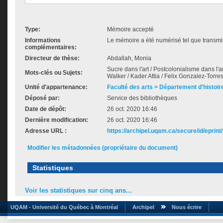
Type:
Mémoire accepté
Informations
Le mémoire a été numérisé tel que transmis
complémentaires:
Directeur de thèse:
Abdallah, Monia
Sucre dans l'art / Postcolonialisme dans l'art 
Mots-clés ou Sujets:
Walker / Kader Attia / Felix Gonzalez-Torre
Unité d'appartenance:
Faculté des arts > Département d'histoire
Déposé par:
Service des bibliothèques
Date de dépôt:
26 oct. 2020 16:46
Dernière modification:
26 oct. 2020 16:46
Adresse URL :
https://archipel.uqam.ca/secure/id/eprint
Modifier les métadonnées (propriétaire du document)
Statistiques
Voir les statistiques sur cinq ans...
UQAM - Université du Québec à Montréal
Archipel
Nous écrire