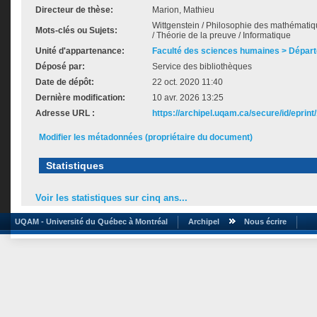
Directeur de thèse:
Marion, Mathieu
Wittgenstein / Philosophie des mathématiqu
Mots-clés ou Sujets:
/ Théorie de la preuve / Informatique
Unité d'appartenance:
Faculté des sciences humaines > Départ
Déposé par:
Service des bibliothèques
Date de dépôt:
22 oct. 2020 11:40
Dernière modification:
10 avr. 2026 13:25
Adresse URL :
https://archipel.uqam.ca/secure/id/eprint
Modifier les métadonnées (propriétaire du document)
Statistiques
Voir les statistiques sur cinq ans...
UQAM - Université du Québec à Montréal
Archipel
Nous écrire