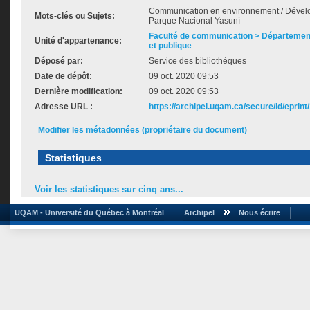
Communication en environnement / Dévelo
Mots-clés ou Sujets:
Parque Nacional Yasuní
Faculté de communication > Départemen
Unité d'appartenance:
et publique
Déposé par:
Service des bibliothèques
Date de dépôt:
09 oct. 2020 09:53
Dernière modification:
09 oct. 2020 09:53
Adresse URL :
https://archipel.uqam.ca/secure/id/eprint
Modifier les métadonnées (propriétaire du document)
Statistiques
Voir les statistiques sur cinq ans...
UQAM - Université du Québec à Montréal
Archipel
Nous écrire