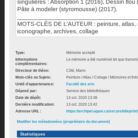
singulières : Absorption 1 (2016), Dessin flou 
Pâte à modeler (styromousse) (2017).
___________________________________
MOTS-CLÉS DE L’AUTEUR : peinture, atlas, ar
iconographe, archives, collage
Type:
Mémoire accepté
Informations
Le mémoire a été numérisé tel que transmis
complémentaires:
Directeur de thèse:
Côté, Mario
Mots-clés ou Sujets:
Peinture / Atlas / Collage / Mémoires et thè
Unité d'appartenance:
Faculté des arts
Déposé par:
Service des bibliothèques
Date de dépôt:
13 oct. 2020 13:38
Dernière modification:
13 oct. 2020 13:42
Adresse URL :
https://archipel.uqam.ca/secure/id/eprint
Modifier les métadonnées (propriétaire du document)
Statistiques