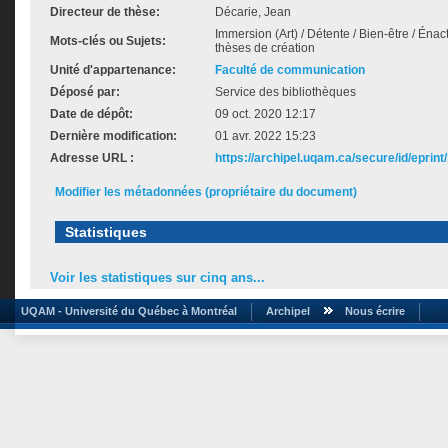
Directeur de thèse:
Décarie, Jean
Immersion (Art) / Détente / Bien-être / Énact
Mots-clés ou Sujets:
thèses de création
Unité d'appartenance:
Faculté de communication
Déposé par:
Service des bibliothèques
Date de dépôt:
09 oct. 2020 12:17
Dernière modification:
01 avr. 2022 15:23
Adresse URL :
https://archipel.uqam.ca/secure/id/eprint
Modifier les métadonnées (propriétaire du document)
Statistiques
Voir les statistiques sur cinq ans...
UQAM - Université du Québec à Montréal
Archipel
Nous écrire