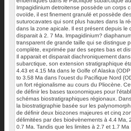
endémiques dans le Pacifique subarctique au 
Impagidinium detroitense possède un corps c
ovoïde, il est finement granulé et possède de
suturocavates qui sont plus hautes dans la r
dans la zone apicale. Il est présent depuis le
disparait à 2. 7 Ma. Impagidinium? diaphanum
transparent de grande taille qui se distingue 
complète, exprimée par des septes bas et dis
Il apparait et disparait diachroniquement dans
subarctique, son extension stratigraphique éta
4.43 et 4.15 Ma dans le Golfe of Alaska (ODP 
to 3.58 Ma dans l'ouest du Pacifique Nord (
un fort régionalisme au cours du Pliocène. Ce
de définir les bases taxonomiques pour l'éta
schémas biostratigraphiques régionaux. Dans 
la biostratigraphie basée sur les palynomorp
de définir deux biozones majeures et cinq z
délimitées par des bioévènements à 4.4 Ma, 2
0.7 Ma. Tandis que les limites à 2.7 et 1.7 Ma 