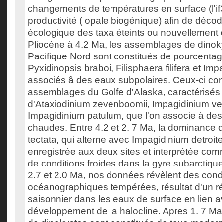
changements de températures en surface (l'if
productivité ( opale biogénique) afin de décode
écologique des taxa éteints ou nouvellement 
Pliocène à 4.2 Ma, les assemblages de dinoky
Pacifique Nord sont constitués de pourcenta
Pyxidinopsis braboi, Filisphaera filifera et Im
associés â des eaux subpolaires. Ceux-ci con
assemblages du Golfe d'Alaska, caractérisés
d'Ataxiodinium zevenboomii, Impagidinium ve
Impagidinium patulum, que l'on associe à des
chaudes. Entre 4.2 et 2. 7 Ma, la dominance
tectata, qui alterne avec Impagidinium detroit
enregistrée aux deux sites et interprétée com
de conditions froides dans la gyre subarctiqu
2.7 et 2.0 Ma, nos données révèlent des cond
océanographiques tempérées, résultat d'un 
saisonnier dans les eaux de surface en lien a
développement de la halocline. Apres 1. 7 M