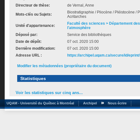
Directeur de thèse:
de Vernal, Anne
Biostratigraphie / Pliocène / Pléistocène / 
Mots-clés ou Sujets:
Acritarches
Faculté des sciences > Département des 
Unité d'appartenance:
l'atmosphère
Déposé par:
Service des bibliothèques
Date de dépôt:
07 oct. 2020 15:00
Dernière modification:
07 oct. 2020 15:00
Adresse URL :
https://archipel.uqam.ca/secure/id/eprint
Modifier les métadonnées (propriétaire du document)
Statistiques
Voir les statistiques sur cinq ans...
UQAM - Université du Québec à Montréal
Archipel
Nous écrire