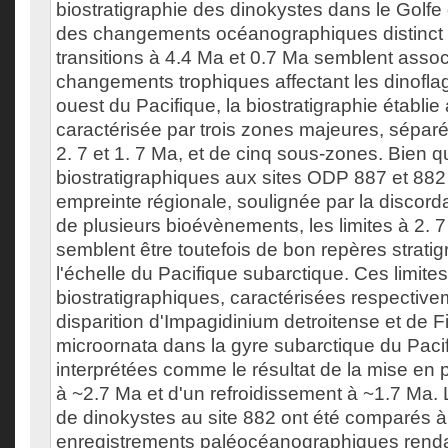
biostratigraphie des dinokystes dans le Golfe
des changements océanographiques distinct 
transitions à 4.4 Ma et 0.7 Ma semblent assoc
changements trophiques affectant les dinoflag
ouest du Pacifique, la biostratigraphie établi
caractérisée par trois zones majeures, séparé
2. 7 et 1. 7 Ma, et de cinq sous-zones. Bien
biostratigraphiques aux sites ODP 887 et 882 
empreinte régionale, soulignée par la discor
de plusieurs bioévènements, les limites à 2. 
semblent être toutefois de bon repères strati
l'échelle du Pacifique subarctique. Ces limites
biostratigraphiques, caractérisées respective
disparition d'Impagidinium detroitense et de F
microornata dans la gyre subarctique du Pacif
interprétées comme le résultat de la mise en p
à ~2.7 Ma et d'un refroidissement à ~1.7 Ma
de dinokystes au site 882 ont été comparés à
enregistrements paléocéanographiques rend