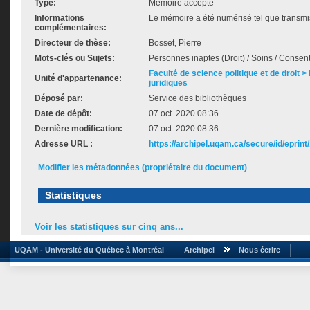
Type:
Mémoire accepté
Informations
Le mémoire a été numérisé tel que transmis
complémentaires:
Directeur de thèse:
Bosset, Pierre
Mots-clés ou Sujets:
Personnes inaptes (Droit) / Soins / Consen
Faculté de science politique et de droit
Unité d'appartenance:
juridiques
Déposé par:
Service des bibliothèques
Date de dépôt:
07 oct. 2020 08:36
Dernière modification:
07 oct. 2020 08:36
Adresse URL :
https://archipel.uqam.ca/secure/id/eprint
Modifier les métadonnées (propriétaire du document)
Statistiques
Voir les statistiques sur cinq ans...
UQAM - Université du Québec à Montréal
Archipel
Nous écrire