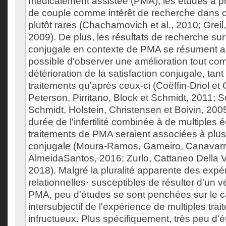
médicalement assistée (PMA), les études à pr
de couple comme intérêt de recherche dans c
plutôt rares (Chachamovich et al., 2010; Greil
2009). De plus, les résultats de recherche sur 
conjugale en contexte de PMA se résument au 
possible d'observer une amélioration tout c
détérioration de la satisfaction conjugale, tant
traitements qu'après ceux-ci (Coëffin-Driol et
Peterson, Pirritano, Block et Schmidt, 2011; 
Schmidt, Holstein, Christensen et Boivin, 2005)
durée de l'infertilité combinée à de multiples
traitements de PMA seraient associées à plu
conjugale (Moura-Ramos, Gameiro, Canavarr
AlmeidaSantos, 2016; Zurlo, Cattaneo Della Vo
2018). Malgré la pluralité apparente des expé
relationnelles· susceptibles de résulter d'un véc
PMA, peu d'études se sont penchées sur le c
intersubjectif de l'expérience de multiples trait
infructueux. Plus spécifiquement, très peu d'é